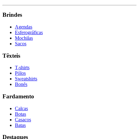
Brindes
Agendas
Esferográficas
Mochilas
Sacos
Têxteis
T-shirts
Pólos
Sweatshirts
Bonés
Fardamento
Calças
Botas
Casacos
Batas
Destaques