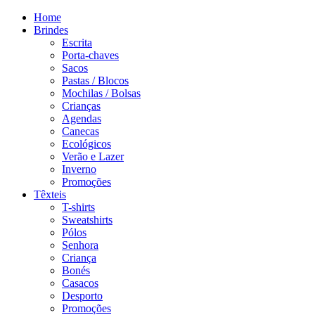
Home
Brindes
Escrita
Porta-chaves
Sacos
Pastas / Blocos
Mochilas / Bolsas
Crianças
Agendas
Canecas
Ecológicos
Verão e Lazer
Inverno
Promoções
Têxteis
T-shirts
Sweatshirts
Pólos
Senhora
Criança
Bonés
Casacos
Desporto
Promoções