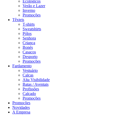
Ecológicos
Verão e Lazer
Inverno
Promoções
Têxteis
T-shirts
Sweatshirts
Pólos
Senhora
Criança
Bonés
Casacos
Desporto
Promoções
Fardamento
Vestuário
Calças
Alta Visibilidade
Batas / Aventais
Profissões
Calçado
Promoções
Promoções
Novidades
A Empresa