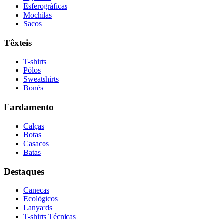
Esferográficas
Mochilas
Sacos
Têxteis
T-shirts
Pólos
Sweatshirts
Bonés
Fardamento
Calças
Botas
Casacos
Batas
Destaques
Canecas
Ecológicos
Lanyards
T-shirts Técnicas