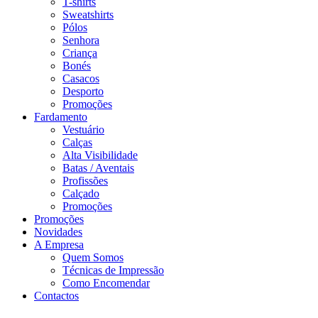
T-shirts
Sweatshirts
Pólos
Senhora
Criança
Bonés
Casacos
Desporto
Promoções
Fardamento
Vestuário
Calças
Alta Visibilidade
Batas / Aventais
Profissões
Calçado
Promoções
Promoções
Novidades
A Empresa
Quem Somos
Técnicas de Impressão
Como Encomendar
Contactos