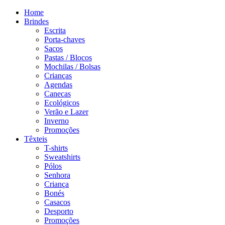
Home
Brindes
Escrita
Porta-chaves
Sacos
Pastas / Blocos
Mochilas / Bolsas
Crianças
Agendas
Canecas
Ecológicos
Verão e Lazer
Inverno
Promoções
Têxteis
T-shirts
Sweatshirts
Pólos
Senhora
Criança
Bonés
Casacos
Desporto
Promoções