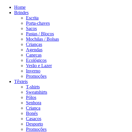
Home
Brindes
Escrita
Porta-chaves
Sacos
Pastas / Blocos
Mochilas / Bolsas
Crianças
Agendas
Canecas
Ecológicos
Verão e Lazer
Inverno
Promoções
Têxteis
T-shirts
Sweatshirts
Pólos
Senhora
Criança
Bonés
Casacos
Desporto
Promoções