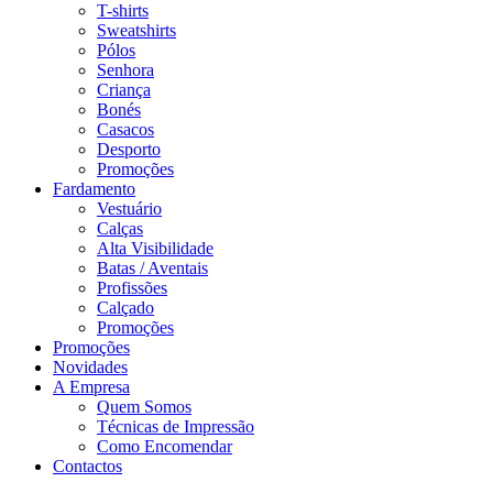
T-shirts
Sweatshirts
Pólos
Senhora
Criança
Bonés
Casacos
Desporto
Promoções
Fardamento
Vestuário
Calças
Alta Visibilidade
Batas / Aventais
Profissões
Calçado
Promoções
Promoções
Novidades
A Empresa
Quem Somos
Técnicas de Impressão
Como Encomendar
Contactos