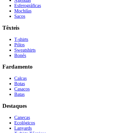
Agendas
Esferográficas
Mochilas
Sacos
Têxteis
T-shirts
Pólos
Sweatshirts
Bonés
Fardamento
Calças
Botas
Casacos
Batas
Destaques
Canecas
Ecológicos
Lanyards