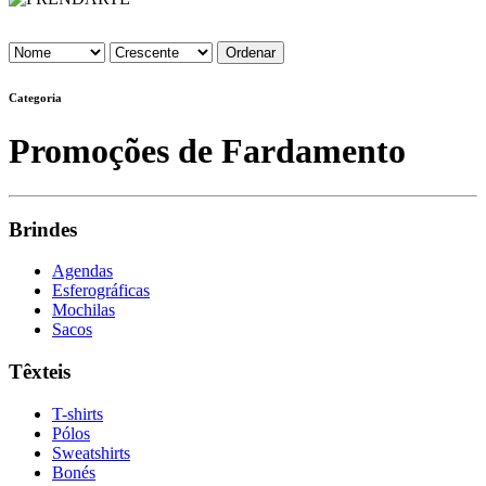
Categoria
Promoções de Fardamento
Brindes
Agendas
Esferográficas
Mochilas
Sacos
Têxteis
T-shirts
Pólos
Sweatshirts
Bonés