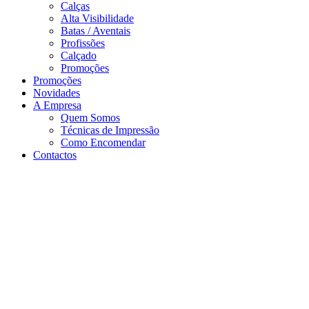
Calças
Alta Visibilidade
Batas / Aventais
Profissões
Calçado
Promoções
Promoções
Novidades
A Empresa
Quem Somos
Técnicas de Impressão
Como Encomendar
Contactos