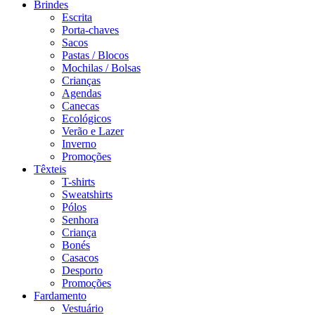
Brindes
Escrita
Porta-chaves
Sacos
Pastas / Blocos
Mochilas / Bolsas
Crianças
Agendas
Canecas
Ecológicos
Verão e Lazer
Inverno
Promoções
Têxteis
T-shirts
Sweatshirts
Pólos
Senhora
Criança
Bonés
Casacos
Desporto
Promoções
Fardamento
Vestuário