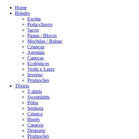
Home
Brindes
Escrita
Porta-chaves
Sacos
Pastas / Blocos
Mochilas / Bolsas
Crianças
Agendas
Canecas
Ecológicos
Verão e Lazer
Inverno
Promoções
Têxteis
T-shirts
Sweatshirts
Pólos
Senhora
Criança
Bonés
Casacos
Desporto
Promoções