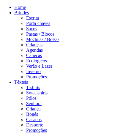
Home
Brindes
Escrita
Porta-chaves
Sacos
Pastas / Blocos
Mochilas / Bolsas
Crianças
Agendas
Canecas
Ecológicos
Verão e Lazer
Inverno
Promoções
Têxteis
T-shirts
Sweatshirts
Pólos
Senhora
Criança
Bonés
Casacos
Desporto
Promoções