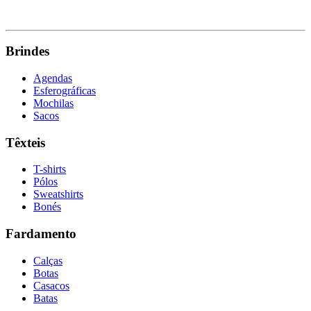
VER PRODUTO
Brindes
Agendas
Esferográficas
Mochilas
Sacos
Têxteis
T-shirts
Pólos
Sweatshirts
Bonés
Fardamento
Calças
Botas
Casacos
Batas