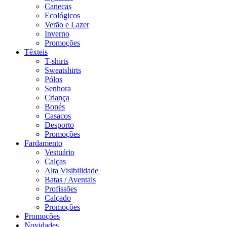
Canecas
Ecológicos
Verão e Lazer
Inverno
Promoções
Têxteis
T-shirts
Sweatshirts
Pólos
Senhora
Criança
Bonés
Casacos
Desporto
Promoções
Fardamento
Vestuário
Calças
Alta Visibilidade
Batas / Aventais
Profissões
Calçado
Promoções
Promoções
Novidades