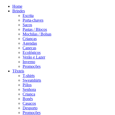
Home
Brindes
Escrita
Porta-chaves
Sacos
Pastas / Blocos
Mochilas / Bolsas
Crianças
Agendas
Canecas
Ecológicos
Verão e Lazer
Inverno
Promoções
Têxteis
T-shirts
Sweatshirts
Pólos
Senhora
Criança
Bonés
Casacos
Desporto
Promoções