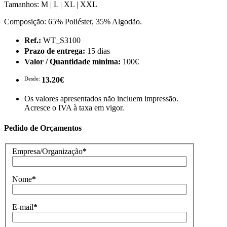
Tamanhos: M | L | XL | XXL
Composição: 65% Poliéster, 35% Algodão.
Ref.:
WT_S3100
Prazo de entrega:
15 dias
Valor / Quantidade mínima:
100€
Desde:
13.20€
Os valores apresentados não incluem impressão.
Acresce o IVA à taxa em vigor.
Pedido de Orçamentos
Empresa/Organização
*
Nome
*
E-mail
*