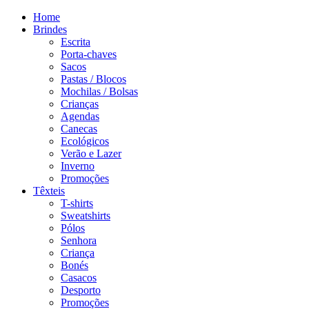
Home
Brindes
Escrita
Porta-chaves
Sacos
Pastas / Blocos
Mochilas / Bolsas
Crianças
Agendas
Canecas
Ecológicos
Verão e Lazer
Inverno
Promoções
Têxteis
T-shirts
Sweatshirts
Pólos
Senhora
Criança
Bonés
Casacos
Desporto
Promoções