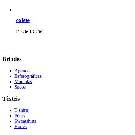
colete
Desde 13.20€
VER PRODUTO
Brindes
Agendas
Esferográficas
Mochilas
Sacos
Têxteis
T-shirts
Pólos
Sweatshirts
Bonés