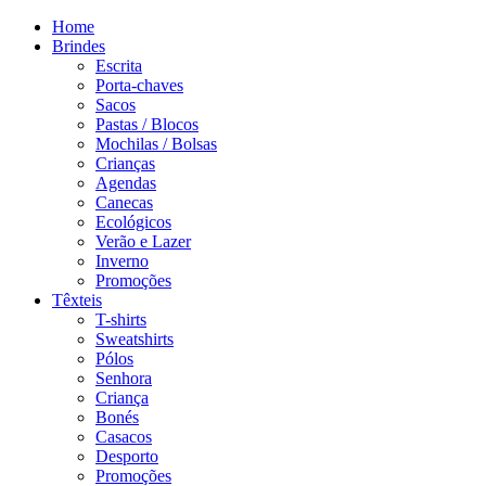
Home
Brindes
Escrita
Porta-chaves
Sacos
Pastas / Blocos
Mochilas / Bolsas
Crianças
Agendas
Canecas
Ecológicos
Verão e Lazer
Inverno
Promoções
Têxteis
T-shirts
Sweatshirts
Pólos
Senhora
Criança
Bonés
Casacos
Desporto
Promoções