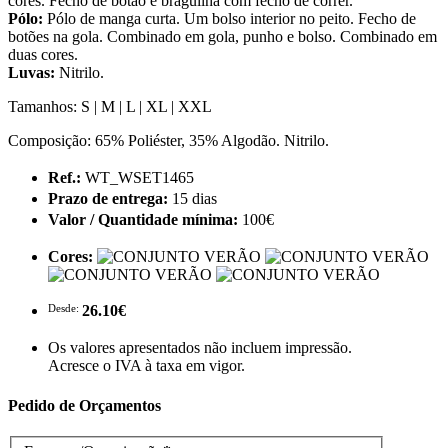
cores. Fecho de botão e braguilha com fecho de correr.
Pólo:
Pólo de manga curta. Um bolso interior no peito. Fecho de
botões na gola. Combinado em gola, punho e bolso. Combinado em
duas cores.
Luvas:
Nitrilo.
Tamanhos: S | M | L | XL | XXL
Composição: 65% Poliéster, 35% Algodão. Nitrilo.
Ref.:
WT_WSET1465
Prazo de entrega:
15 dias
Valor / Quantidade mínima:
100€
Cores:
Desde:
26.10€
Os valores apresentados não incluem impressão.
Acresce o IVA à taxa em vigor.
Pedido de Orçamentos