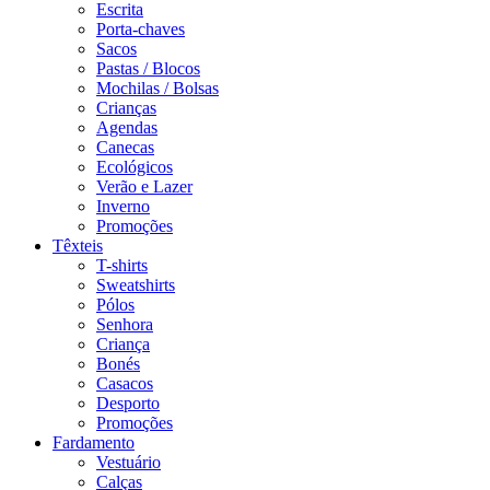
Escrita
Porta-chaves
Sacos
Pastas / Blocos
Mochilas / Bolsas
Crianças
Agendas
Canecas
Ecológicos
Verão e Lazer
Inverno
Promoções
Têxteis
T-shirts
Sweatshirts
Pólos
Senhora
Criança
Bonés
Casacos
Desporto
Promoções
Fardamento
Vestuário
Calças