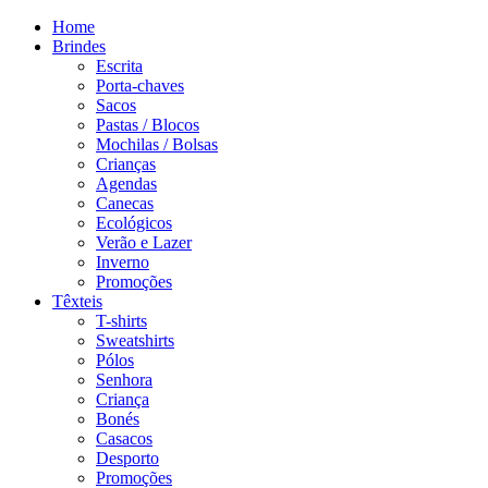
Home
Brindes
Escrita
Porta-chaves
Sacos
Pastas / Blocos
Mochilas / Bolsas
Crianças
Agendas
Canecas
Ecológicos
Verão e Lazer
Inverno
Promoções
Têxteis
T-shirts
Sweatshirts
Pólos
Senhora
Criança
Bonés
Casacos
Desporto
Promoções