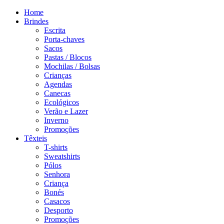
Home
Brindes
Escrita
Porta-chaves
Sacos
Pastas / Blocos
Mochilas / Bolsas
Crianças
Agendas
Canecas
Ecológicos
Verão e Lazer
Inverno
Promoções
Têxteis
T-shirts
Sweatshirts
Pólos
Senhora
Criança
Bonés
Casacos
Desporto
Promoções