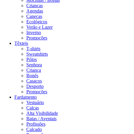
Mochilas / Bolsas
Crianças
Agendas
Canecas
Ecológicos
Verão e Lazer
Inverno
Promoções
Têxteis
T-shirts
Sweatshirts
Pólos
Senhora
Criança
Bonés
Casacos
Desporto
Promoções
Fardamento
Vestuário
Calças
Alta Visibilidade
Batas / Aventais
Profissões
Calçado