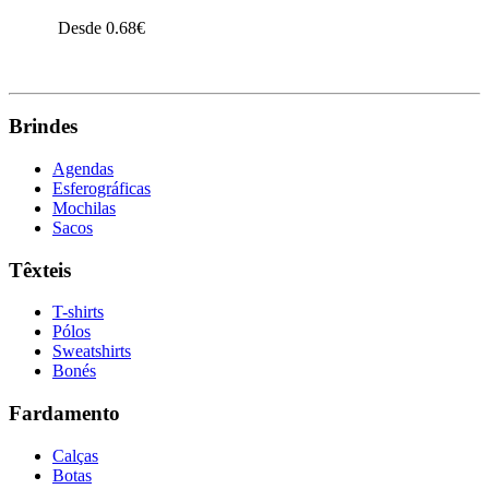
Desde 0.68€
VER PRODUTO
Brindes
Agendas
Esferográficas
Mochilas
Sacos
Têxteis
T-shirts
Pólos
Sweatshirts
Bonés
Fardamento
Calças
Botas