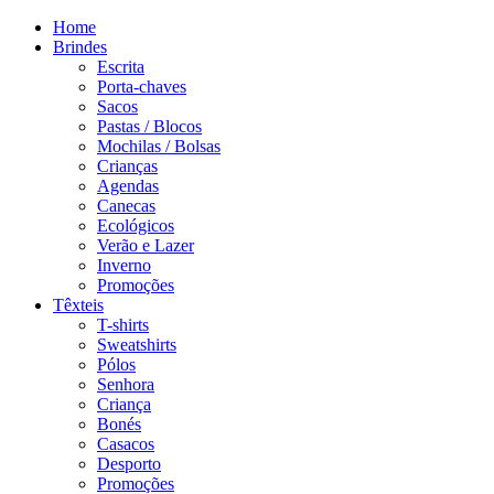
Home
Brindes
Escrita
Porta-chaves
Sacos
Pastas / Blocos
Mochilas / Bolsas
Crianças
Agendas
Canecas
Ecológicos
Verão e Lazer
Inverno
Promoções
Têxteis
T-shirts
Sweatshirts
Pólos
Senhora
Criança
Bonés
Casacos
Desporto
Promoções