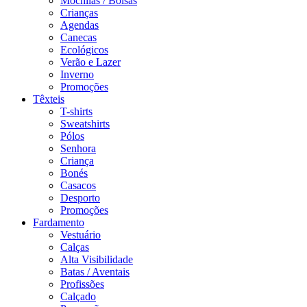
Mochilas / Bolsas
Crianças
Agendas
Canecas
Ecológicos
Verão e Lazer
Inverno
Promoções
Têxteis
T-shirts
Sweatshirts
Pólos
Senhora
Criança
Bonés
Casacos
Desporto
Promoções
Fardamento
Vestuário
Calças
Alta Visibilidade
Batas / Aventais
Profissões
Calçado