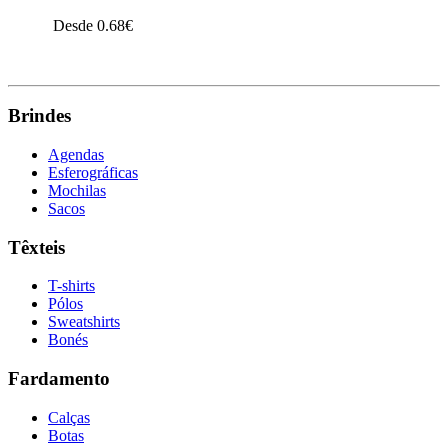
Desde 0.68€
VER PRODUTO
Brindes
Agendas
Esferográficas
Mochilas
Sacos
Têxteis
T-shirts
Pólos
Sweatshirts
Bonés
Fardamento
Calças
Botas